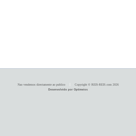
Nao vendemos directamente ao publico
Copyright © REIS-REIS.com 2026
Desenvolvido por Optimeios