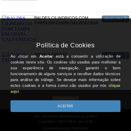
BALDES CILINDRICOS COM
TAMPA EM CHAPA GALVANIZADA
APANHA FRUTAS
CHAPA GALVANIZADA
CONTACTOS
Nao vendemos directamente ao publico
Copyright © REIS-REIS.com 2026
Desenvolvido por Optimeios