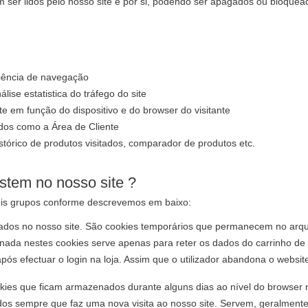
m ser lidos pelo nosso site e por si, podendo ser apagados ou bloque
riência de navegação
ise estatistica do tráfego do site
te em função do dispositivo e do browser do visitante
ados como a Área de Cliente
stórico de produtos visitados, comparador de produtos etc.
stem no nosso site ?
is grupos conforme descrevemos em baixo:
dos no nosso site. São cookies temporários que permanecem no arqui
enada nestes cookies serve apenas para reter os dados do carrinho d
após efectuar o login na loja. Assim que o utilizador abandona o websit
ies que ficam armazenados durante alguns dias ao nível do browser
zados sempre que faz uma nova visita ao nosso site. Servem, geralment