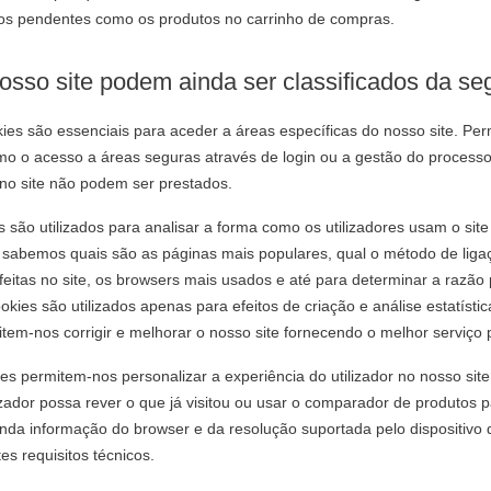
s pendentes como os produtos no carrinho de compras.
sso site podem ainda ser classificados da seg
ies são essenciais para aceder a áreas específicas do nosso site. Pe
como o acesso a áreas seguras através de login ou a gestão do process
 no site não podem ser prestados.
 são utilizados para analisar a forma como os utilizadores usam o site
sabemos quais são as páginas mais populares, qual o método de ligaç
eitas no site, os browsers mais usados e até para determinar a razão
kies são utilizados apenas para efeitos de criação e análise estatíst
tem-nos corrigir e melhorar o nosso site fornecendo o melhor serviço p
es permitem-nos personalizar a experiência do utilizador no nosso site
izador possa rever o que já visitou ou usar o comparador de produtos
inda informação do browser e da resolução suportada pelo dispositivo
s requisitos técnicos.