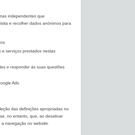
rnas independentes que
visita e recolher dados anónimos para
tos.
s e serviços prestados nestas
ntes e responder ás suas questões
Google Ads.
leção das definições apropriadas no
e, no entanto, que, ao desativar
, a navegação no website.