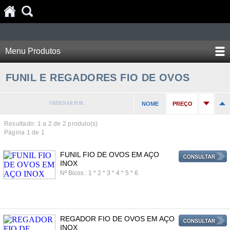
Menu Produtos
FUNIL E REGADORES FIO DE OVOS
ORDENAR POR:
NOME
PREÇO
Resultado: 1 a
2
de 2 produto(s)
Página 1 de 1
FUNIL FIO DE OVOS EM AÇO
INOX
Nº Bicos : 1 * 2 * 3 * 4 * 5 * 6
REGADOR FIO DE OVOS EM AÇO
INOX