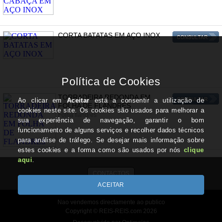
CORTA BATATAS EM AÇO INOX
TORRADEIRA REDONDA EM
FOLHA DE FLANDRES
Folha flandres
CONTACTOS
Nao vendemos directamente ao publico
Copyright © REIS-REIS.com 2026