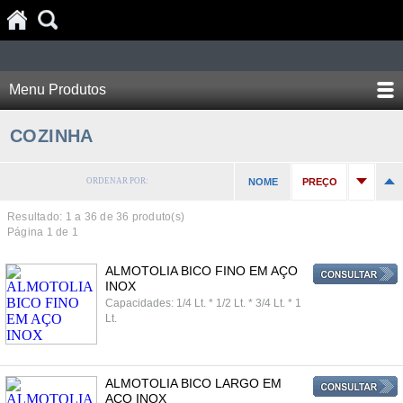
Menu Produtos
COZINHA
ORDENAR POR:
NOME
PREÇO
Resultado: 1 a
36
de 36 produto(s)
Página 1 de 1
ALMOTOLIA BICO FINO EM AÇO
INOX
Capacidades: 1/4 Lt. * 1/2 Lt. * 3/4 Lt. * 1
Lt.
ALMOTOLIA BICO LARGO EM
AÇO INOX