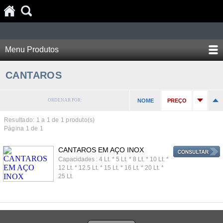
Menu Produtos
CANTAROS
ORDENAR POR:
NOME
PREÇO
Resultado: 1 a
1
de 1 produto(s)
Página 1 de 1
CANTAROS EM AÇO INOX
Capacidades : 4 Lt. * 5 Lt. * 8 Lt. * 10 Lt. *
12 Lt. * 12.5 Lt. * 15 Lt. * 16 Lt. * 20 Lt. *
25 Lt.