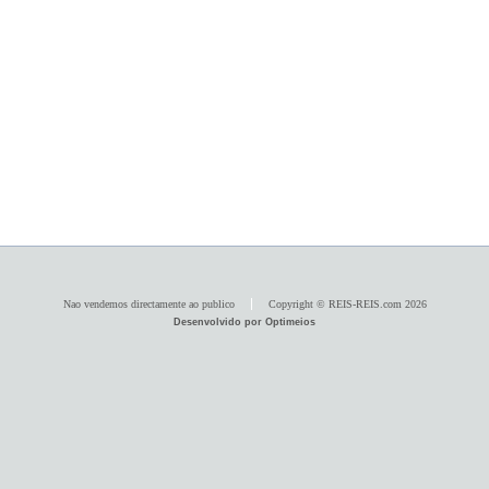
Nao vendemos directamente ao publico
Copyright © REIS-REIS.com 2026
Desenvolvido por Optimeios